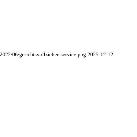
/2022/06/gerichtsvollzieher-service.png
2025-12-12