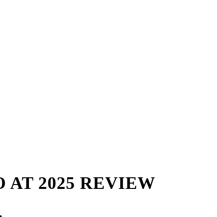
AT 2025 REVIEW