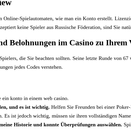
iew
ren Online-Spielautomaten, wie man ein Konto erstellt. Liz
ptiert keine Spieler aus Russische Föderation, sind Sie natür
und Belohnungen im Casino zu Ihrem V
ielers, die Sie beachten sollten. Seine letzte Runde von 67 
kungen jedes Codes verstehen.
ie ein konto in einem web casino.
len, und es ist wichtig.
Helfen Sie Freunden bei einer Poker
. Es ist jedoch wichtig, müssen sie ihren vollständigen Nam
 meine Historie und konnte Überprüfungen auswählen.
Spi