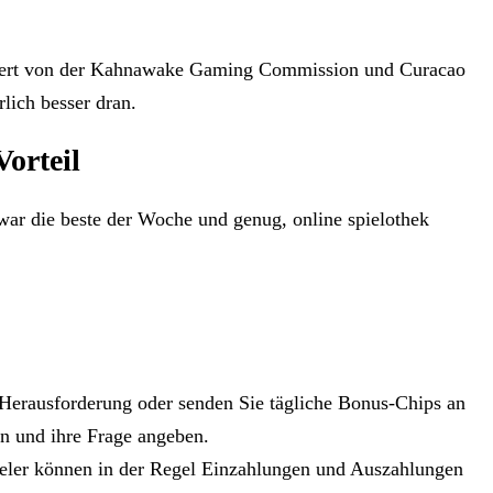
enziert von der Kahnawake Gaming Commission und Curacao
lich besser dran.
orteil
war die beste der Woche und genug, online spielothek
-Herausforderung oder senden Sie tägliche Bonus-Chips an
en und ihre Frage angeben.
eler können in der Regel Einzahlungen und Auszahlungen