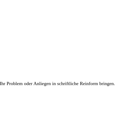
hr Problem oder Anliegen in schriftliche Reinform bringen.